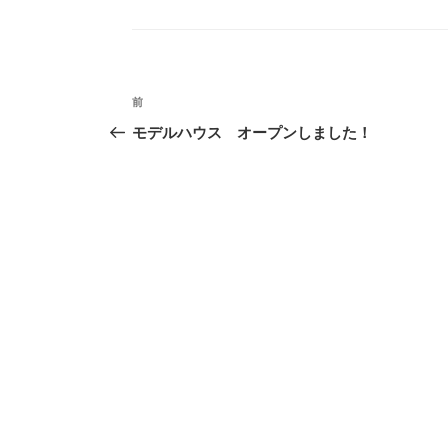
テ
ゴ
リ
ー
投
前
過
稿
去
モデルハウス オープンしました！
の
ナ
投
ビ
稿
ゲ
ー
シ
ョ
ン