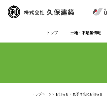
コ
ン
テ
ン
ツ
へ
トップ
土地・不動産情報
ス
キ
ッ
プ
トップページ
>
お知らせ
>
夏季休業のお知らせ