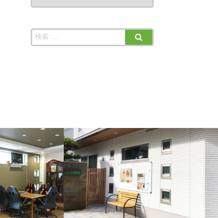
カ
イ
ブ
検
検
索:
索