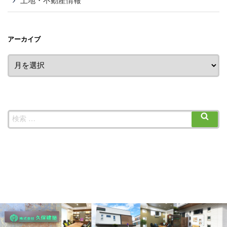
土地・不動産情報
アーカイブ
ア
ー
カ
イ
ブ
検
検
索
索: