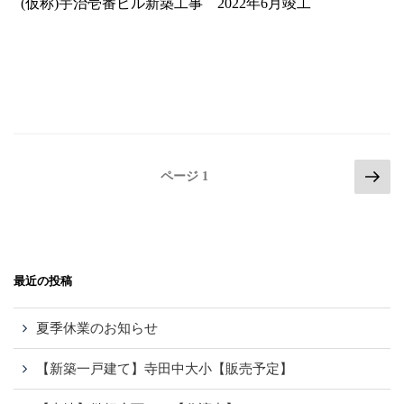
(仮称)宇治壱番ビル新築工事 2022年6月竣工
投
次
ページ
1
の
稿
ペ
ナ
ー
ビ
ジ
ゲ
最近の投稿
ー
シ
夏季休業のお知らせ
ョ
【新築一戸建て】寺田中大小【販売予定】
ン