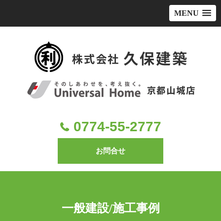
MENU
コ
ン
テ
ン
ツ
へ
ス
キ
0774-55-2777
ッ
プ
お問合せ
一般建設/施工事例