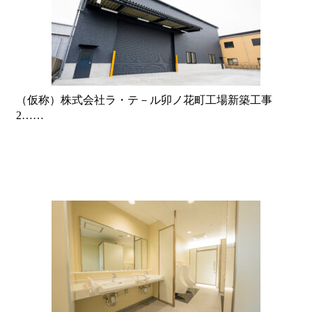
（仮称）株式会社ラ・テ－ル卯ノ花町工場新築工事
2……